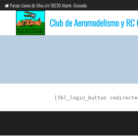
Saltar
Paraje Llanos de Silva s/n 18230 Atarfe -Granada-
al
Club de Aeromodelismo y RC 
contenido
[fbl_login_button redirect=