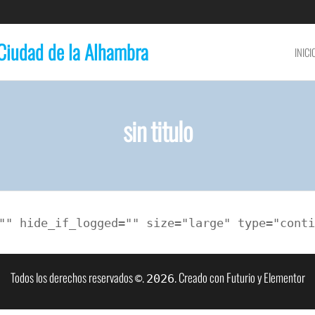
Ciudad de la Alhambra
INICI
sin titulo
"" hide_if_logged="" size="large" type="conti
Todos los derechos reservados
.
. Creado con Futurio y Elementor
©
2026