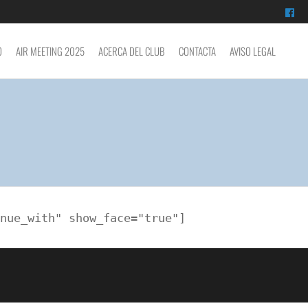
O
AIR MEETING 2025
ACERCA DEL CLUB
CONTACTA
AVISO LEGAL
nue_with" show_face="true"]