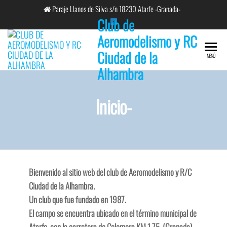
Saltar
Paraje Llanos de Silva s/n 18230 Atarfe -Granada-
al
Club de
contenido
Aeromodelismo y RC
Ciudad de la
MENÚ
Alhambra
Inicio-
Bienvenido al sitio web del club de Aeromodelismo y R/C
Ciudad de la Alhambra.
Un club que fue fundado en 1987.
El campo se encuentra ubicado en el término municipal de
Atarfe, con la carretera de Colomera KM 1,75. (Granada)