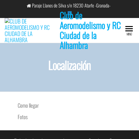
Saltar
Paraje Llanos de Silva s/n 18230 Atarfe -Granada-
al
Club de
contenido
Aeromodelismo y RC
Ciudad de la
MENÚ
Alhambra
Localización
Como llegar
Fotos