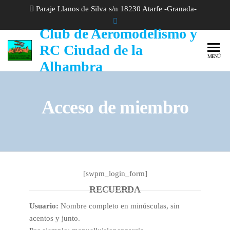
Paraje Llanos de Silva s/n 18230 Atarfe -Granada-
Club de Aeromodelismo y
RC Ciudad de la
MENÚ
Alhambra
Acceso de miembro
[swpm_login_form]
RECUERDA
Usuario:
Nombre completo en minúsculas, sin
acentos y junto.