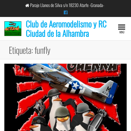
Saltar
Paraje Llanos de Silva s/n 18230 Atarfe -Granada-
al
contenido
Club de Aeromodelismo y RC
Ciudad de la Alhambra
MENÚ
Etiqueta:
funfly