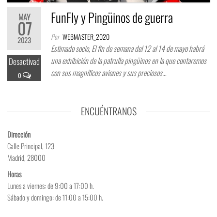
FunFly y Pingüinos de guerra
MAY
07
Por
WEBMASTER_2020
2023
Estimado socio, El fin de semana del 12 al 14 de mayo habrá
una exhibición de la patrulla pingüinos en la que contaremos
Desactivad
con sus magníficos aviones y sus preciosos…
o
ENCUÉNTRANOS
Dirección
Calle Principal, 123
Madrid, 28000
Horas
Lunes a viernes: de 9:00 a 17:00 h.
Sábado y domingo: de 11:00 a 15:00 h.